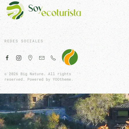
REDES SOCIALES
©
2026
Big Nature. All rights
reserved. Powered by
YOOtheme
.