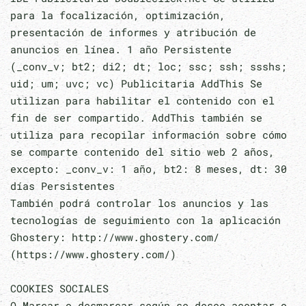
para la focalización, optimización,
presentación de informes y atribución de
anuncios en línea. 1 año Persistente
(_conv_v; bt2; di2; dt; loc; ssc; ssh; ssshs;
uid; um; uvc; vc) Publicitaria AddThis Se
utilizan para habilitar el contenido con el
fin de ser compartido. AddThis también se
utiliza para recopilar información sobre cómo
se comparte contenido del sitio web 2 años,
excepto: _conv_v: 1 año, bt2: 8 meses, dt: 30
días Persistentes
También podrá controlar los anuncios y las
tecnologías de seguimiento con la aplicación
Ghostery: http://www.ghostery.com/
(https://www.ghostery.com/)
COOKIES SOCIALES
O Marcar o desmarcar según se desee aceptar o