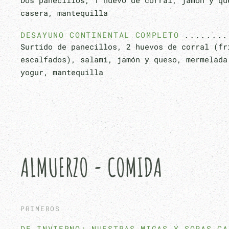
Dos panecillos, 1 huevo de corral, jamón y qu
casera, mantequilla
DESAYUNO CONTINENTAL COMPLETO
Surtido de panecillos, 2 huevos de corral (fr
escalfados), salami, jamón y queso, mermelada
yogur, mantequilla
ALMUERZO - COMIDA
PRIMEROS
DE INVIERNO: NUESTRAS MIGAS Y SOPAS CA