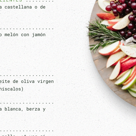
a castellana o de
o melón con jamón
eite de oliva virgen
níscalos)
a blanca, berza y