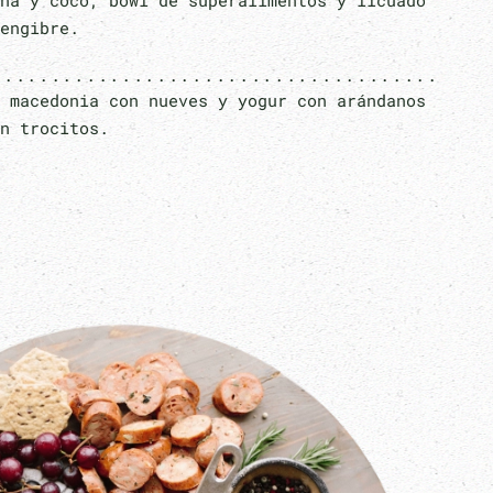
ña y coco, bowl de superalimentos y licuado
engibre.
 macedonia con nueves y yogur con arándanos
n trocitos.