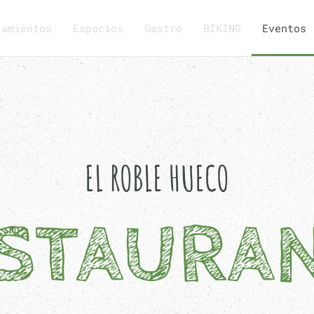
jamientos
Espacios
Gastro
BIKING
Eventos
EL ROBLE HUECO
STAURA