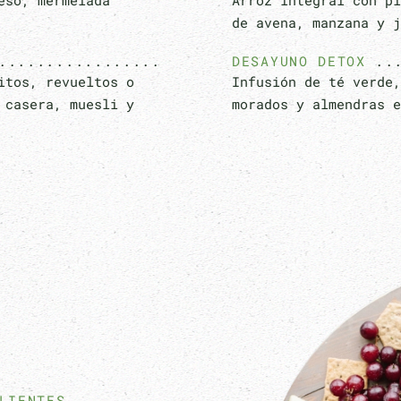
eso, mermelada
Arroz integral con pi
de avena, manzana y j
DESAYUNO DETOX
itos, revueltos o
Infusión de té verde,
 casera, muesli y
morados y almendras e
LIENTES