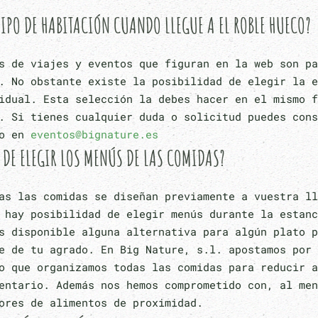
 TIPO DE HABITACIÓN CUANDO LLEGUE A EL ROBLE HUECO?
s de viajes y eventos que figuran en la web son pa
. No obstante existe la posibilidad de elegir la e
idual. Esta selección la debes hacer en el mismo f
. Si tienes cualquier duda o solicitud puedes cons
to en
eventos@bignature.es
 DE ELEGIR LOS MENÚS DE LAS COMIDAS?
as las comidas se diseñan previamente a vuestra ll
 hay posibilidad de elegir menús durante la estanc
s disponible alguna alternativa para algún plato p
e de tu agrado. En Big Nature, s.l. apostamos por 
o que organizamos todas las comidas para reducir a
entario. Además nos hemos comprometido con, al men
ores de alimentos de proximidad.