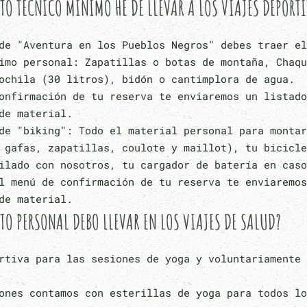
O TÉCNICO MÍNIMO HE DE LLEVAR A LOS VIAJES DEPORT
de "Aventura en los Pueblos Negros" debes traer el
imo personal: Zapatillas o botas de montaña, Chaqu
ochila (30 litros), bidón o cantimplora de agua.
onfirmación de tu reserva te enviaremos un listado
de material.
de "biking": Todo el material personal para montar
 gafas, zapatillas, coulote y maillot), tu bicicle
ilado con nosotros, tu cargador de batería en caso
l menú de confirmación de tu reserva te enviaremos
de material.
O PERSONAL DEBO LLEVAR EN LOS VIAJES DE SALUD?
rtiva para las sesiones de yoga y voluntariamente 
ones contamos con esterillas de yoga para todos lo