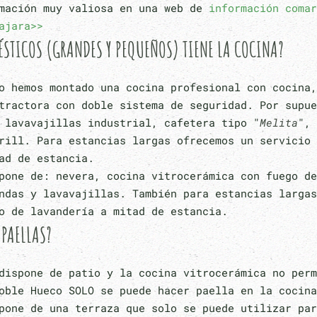
rmación muy valiosa en una web de
información comar
ajara>>
STICOS (GRANDES Y PEQUEÑOS) TIENE LA COCINA?
o hemos montado una cocina profesional con cocina,
tractora con doble sistema de seguridad. Por supue
 lavavajillas industrial, cafetera tipo "
Melita
", 
rill. Para estancias largas ofrecemos un servicio 
ad de estancia.
pone de: nevera, cocina vitrocerámica con fuego de
ndas y lavavajillas. También para estancias largas
o de lavandería a mitad de estancia.
 PAELLAS?
dispone de patio y la cocina vitrocerámica no perm
oble Hueco SOLO se puede hacer paella en la cocina
pone de una terraza que solo se puede utilizar par