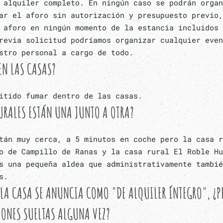
 alquiler completo. En ningún caso se podrán organ
ar el aforo sin autorización y presupuesto previo,
 aforo en ningún momento de la estancia incluidos 
revia solicitud podríamos organizar cualquier even
stro personal a cargo de todo.
EN LAS CASAS?
itido fumar dentro de las casas.
URALES ESTÁN UNA JUNTO A OTRA?
tán muy cerca, a 5 minutos en coche pero la casa r
o de Campillo de Ranas y la casa rural El Roble Hu
s una pequeña aldea que administrativamente tambié
s.
LA CASA SE ANUNCIA COMO "DE ALQUILER ÍNTEGRO", ¿P
IONES SUELTAS ALGUNA VEZ?