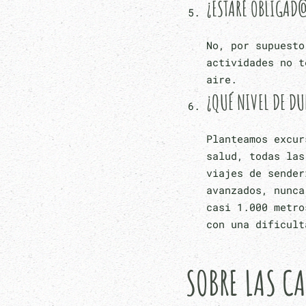
¿ESTARÉ OBLIGAD
No, por supuesto
actividades no t
aire.
¿QUÉ NIVEL DE DU
Planteamos excur
salud, todas las
viajes de sender
avanzados, nunca
casi 1.000 metro
con una dificult
SOBRE LAS C