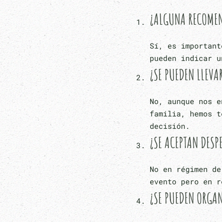
¿ALGUNA RECOMEN
Sí, es importan
pueden indicar u
¿SE PUEDEN LLEVA
No, aunque nos e
familia, hemos t
decisión.
¿SE ACEPTAN DESP
No en régimen de
evento pero en r
¿SE PUEDEN ORGAN