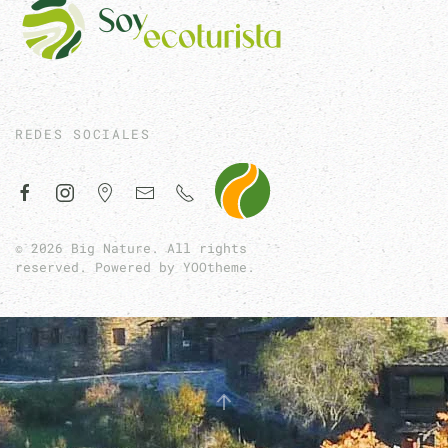
REDES SOCIALES
©
2026
Big Nature. All rights
reserved. Powered by
YOOtheme
.